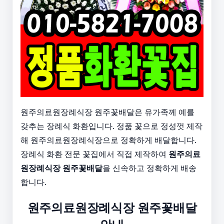
원주의료원장례식장 원주꽃배달은 유가족께 예를
갖추는 장례식 화환입니다. 정품 꽃으로 정성껏 제작
해 원주의료원장례식장으로 정확하게 배달합니다.
장례식 화환 전문 꽃집에서 직접 제작하여
원주의료
원장례식장 원주꽃배달
을 신속하고 정확하게 배송
합니다.
원주의료원장례식장 원주꽃배달