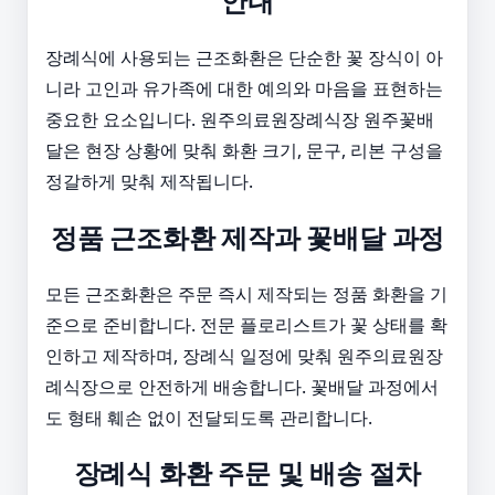
안내
장례식에 사용되는 근조화환은 단순한 꽃 장식이 아
니라 고인과 유가족에 대한 예의와 마음을 표현하는
중요한 요소입니다. 원주의료원장례식장 원주꽃배
달은 현장 상황에 맞춰 화환 크기, 문구, 리본 구성을
정갈하게 맞춰 제작됩니다.
정품 근조화환 제작과 꽃배달 과정
모든 근조화환은 주문 즉시 제작되는 정품 화환을 기
준으로 준비합니다. 전문 플로리스트가 꽃 상태를 확
인하고 제작하며, 장례식 일정에 맞춰 원주의료원장
례식장으로 안전하게 배송합니다. 꽃배달 과정에서
도 형태 훼손 없이 전달되도록 관리합니다.
장례식 화환 주문 및 배송 절차