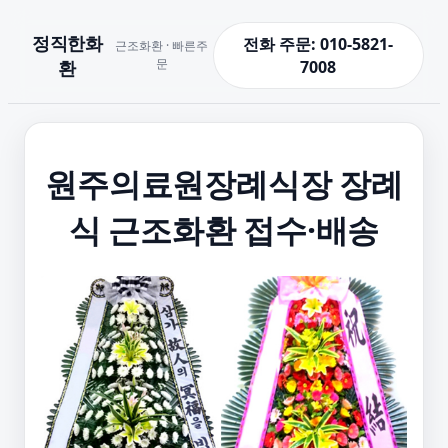
정직한화
전화 주문: 010-5821-
근조화환 · 빠른주
문
환
7008
원주의료원장례식장 장례
식 근조화환 접수·배송