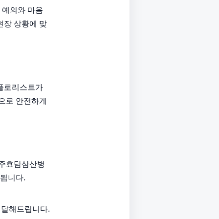
 예의와 마음
현장 상황에 맞
 플로리스트가
장으로 안전하게
 원주효담삼산병
됩니다.
 배달해드립니다.