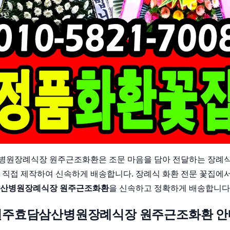
원장례식장 원주근조화환은 조문 마음을 담아 전달하는 장례식
 직접 제작하여 신속하게 배송합니다. 장례식 화환 전문 꽃집에
산병원장례식장 원주근조화환
을 신속하고 정확하게 배송합니다
원주효담삼산병원장례식장 원주근조화환 안