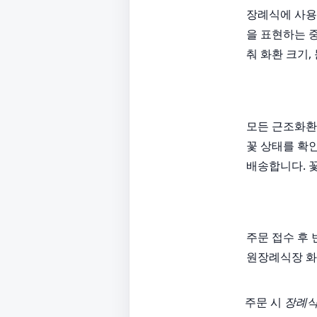
장례식에 사용
을 표현하는 
춰 화환 크기,
모든 근조화환
꽃 상태를 확
배송합니다. 
주문 접수 후
원장례식장 화
주문 시
장례식