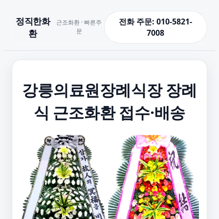
정직한화
전화 주문: 010-5821-
근조화환 · 빠른주
문
환
7008
강릉의료원장례식장 장례
식 근조화환 접수·배송