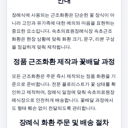
안내
장례식에 사용되는 근조화환은 단순한 꽃 장식이 아
니라 고인과 유가족에 대한 예의와 마음을 표현하는
중요한 요소입니다. 속초의료원장례식장 속초근조
화환은 현장 상황에 맞춰 화환 크기, 문구, 리본 구성
을 정갈하게 맞춰 제작됩니다.
정품 근조화환 제작과 꽃배달 과정
모든 근조화환은 주문 즉시 제작되는 정품 화환을 기
준으로 준비합니다. 전문 플로리스트가 꽃 상태를 확
인하고 제작하며, 장례식 일정에 맞춰 속초의료원장
례식장으로 안전하게 배송합니다. 꽃배달 과정에서
도 형태 훼손 없이 전달되도록 관리합니다.
장례식 화환 주문 및 배송 절차