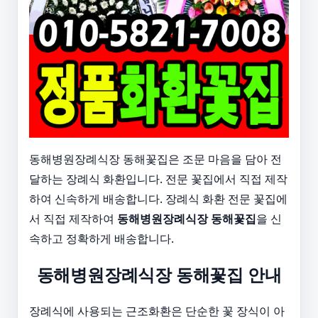
동해병원장례식장 동해꽃집은 조문 마음을 담아 전
달하는 장례식 화환입니다. 전문 꽃집에서 직접 제작
하여 신속하게 배송합니다. 장례식 화환 전문 꽃집에
서 직접 제작하여
동해병원장례식장 동해꽃집
을 신
속하고 정확하게 배송합니다.
동해병원장례식장 동해꽃집 안내
장례식에 사용되는 근조화환은 단순한 꽃 장식이 아