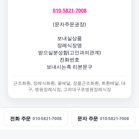
010-5821-7008
(문자주문권장)
보내실상품
장례식장명
받으실분성함(고인과의관계)
전화번호
보내시는측 리본문구
근조화환, 장례식화환, 꽃배달, 정품근조화환, 화환배달, 대
구, 병원장례식장, 고려대구로병원장례식장
정직한화환 · 근조화환 당일 배송 · 문의:
010-5821-7008
전화 주문
문자 주문
010-5821-7008
010-5821-7008