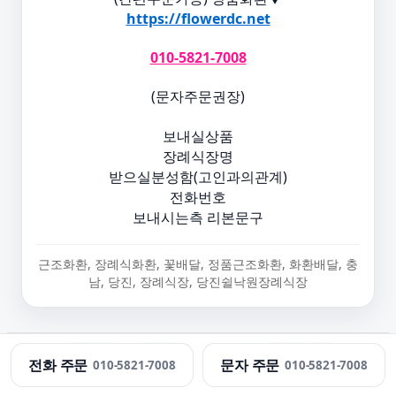
https://flowerdc.net
010-5821-7008
(문자주문권장)
보내실상품
장례식장명
받으실분성함(고인과의관계)
전화번호
보내시는측 리본문구
근조화환, 장례식화환, 꽃배달, 정품근조화환, 화환배달, 충
남, 당진, 장례식장, 당진쉴낙원장례식장
정직한화환 · 근조화환 당일 배송 · 문의:
010-5821-7008
전화 주문
문자 주문
010-5821-7008
010-5821-7008