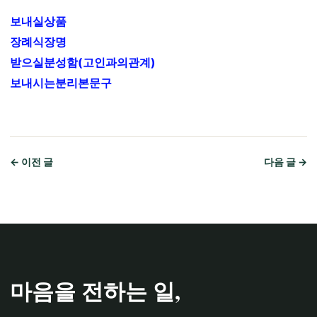
보내실상품
장례식장명
받으실분성함(고인과의관계)
보내시는분리본문구
← 이전 글
다음 글 →
마음을 전하는 일,