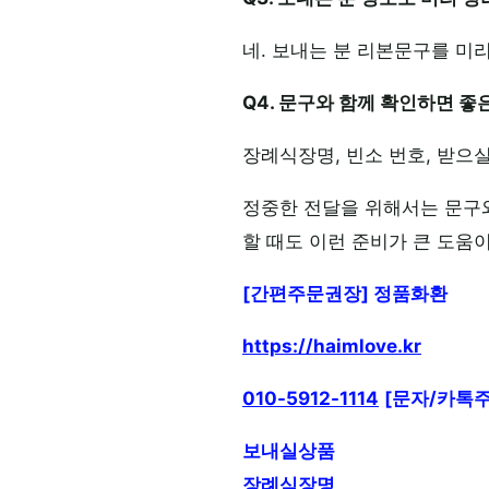
네. 보내는 분 리본문구를 미
Q4. 문구와 함께 확인하면 
장례식장명, 빈소 번호, 받으
정중한 전달을 위해서는 문구
할 때도 이런 준비가 큰 도움이
[간편주문권장] 정품화환
https://haimlove.kr
010-5912-1114
[문자/카톡주
보내실상품
장례식장명