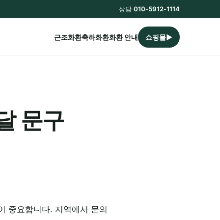
상담
010-5912-1114
근조화환
축하화환
화환 안내
쇼핑몰▶
달 문구
이 중요합니다. 지역에서 문의