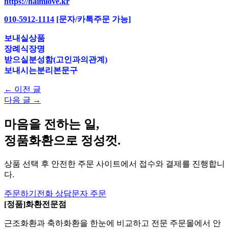
https://haimlove.kr
010-5912-1114
[문자/카톡주문 가능]
보내실상품
장례식장명
받으실분성함(고인과의관계)
보내시는분리본문구
← 이전 글
다음 글 →
마음을 전하는 일,
정품화환으로 정성껏.
상품 선택 후 안전한 주문 사이트에서 접수와 결제를 진행합니
다.
주문하기
전화 상담
문자 주문
[정품]화환전문점
근조화환과 축하화환을 한눈에 비교하고 전문 주문몰에서 안