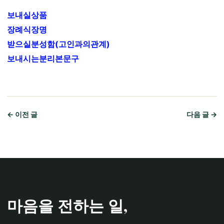
보내실상품
장례식장명
받으실분성함(고인과의관계)
보내시는분리본문구
← 이전 글
다음 글 →
마음을 전하는 일,