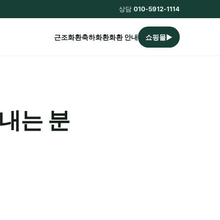
상담
010-5912-1114
근조화환
축하화환
화환 안내
쇼핑몰▶
내는 분