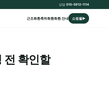
상담
010-5912-1114
근조화환
축하화환
화환 안내
쇼핑몰▶
성 전 확인할