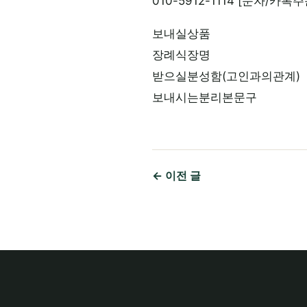
010-5912-1114 [문자/카톡
보내실상품
장례식장명
받으실분성함(고인과의관계)
보내시는분리본문구
← 이전 글