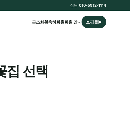
상담
010-5912-1114
근조화환
축하화환
화환 안내
쇼핑몰▶
꽃집 선택