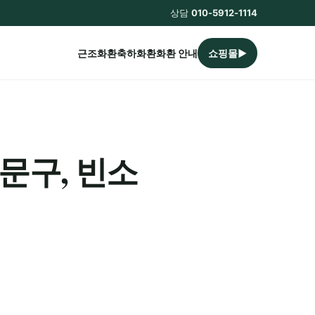
상담
010-5912-1114
근조화환
축하화환
화환 안내
쇼핑몰▶
문구, 빈소