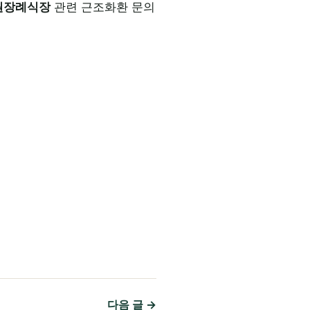
원장례식장
관련 근조화환 문의
다음 글 →