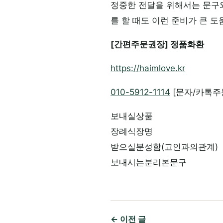
정중한 전달을 위해서는 문구
를 할 때도 이런 준비가 큰 도
[간편주문권장] 정품화환
https://haimlove.kr
010-5912-1114
[문자/카톡주
보내실상품
장례식장명
받으실분성함(고인과의관계)
보내시는분리본문구
← 이전 글