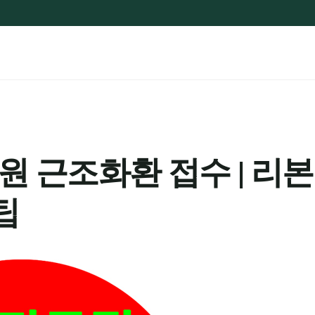
 근조화환 접수 | 리본
팁