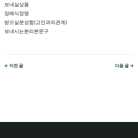
보내실상품
장례식장명
받으실분성함(고인과의관계)
보내시는분리본문구
← 이전 글
다음 글 →