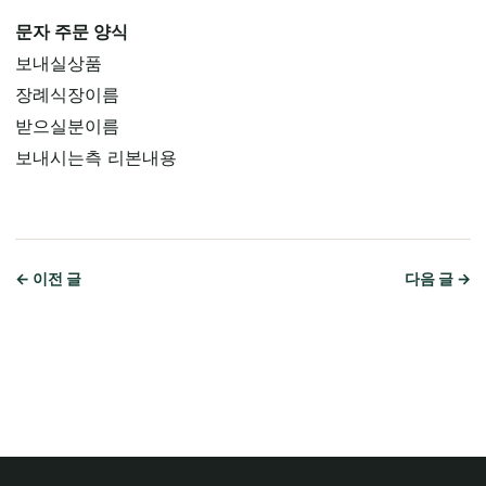
문자 주문 양식
보내실상품
장례식장이름
받으실분이름
보내시는측 리본내용
← 이전 글
다음 글 →