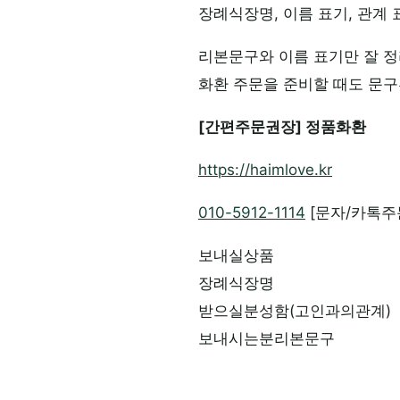
장례식장명, 이름 표기, 관계
리본문구와 이름 표기만 잘 정
화환 주문을 준비할 때도 문구
[간편주문권장] 정품화환
https://haimlove.kr
010-5912-1114
[문자/카톡주
보내실상품
장례식장명
받으실분성함(고인과의관계)
보내시는분리본문구