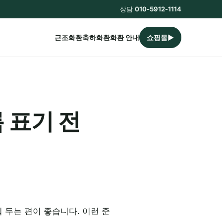
상담
010-5912-1114
근조화환
축하화환
화환 안내
쇼핑몰▶
 표기 전
 두는 편이 좋습니다. 이런 준