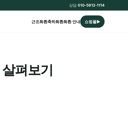
상담
010-5912-1114
근조화환
축하화환
화환 안내
쇼핑몰▶
터 살펴보기