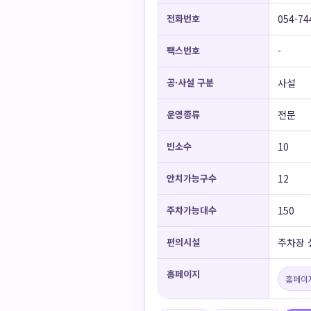
전화번호
054-74
팩스번호
-
공·사설 구분
사설
운영종류
전문
빈소수
10
안치가능구수
12
주차가능대수
150
편의시설
주차장 
홈페이지
홈페이