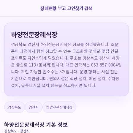
장례현황 부고 고인찾기 검색
하양전문장례식장
경상북도 경산시 하양전문장례식장 정보를 정리했습니다. 조문
준비 과정에서 함께 참고할 수 있는 근조화환·꽃배달·꽃집 연결
포인트도 자연스럽게 담았습니다. 주소는 경상북도 경산시 하양
읍 금송로 113 (동서리)입니다. 대표 연락처는 053-857-0004입
니다. 확인 가능한 빈소수는 5개입니다. 운영 형태는 사설 전문
기준으로 확인됩니다. 편의시설은 식당 설치, 매점 설치, 주차장
설치, 유족대기실 설치 항목을 참고하시면 됩니다.
경상북도
경산시
하양전문장례식장
하양전문장례식장 기본 정보
경상북도 · 경산시