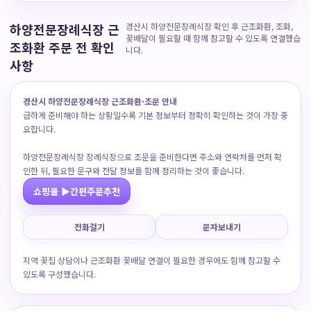
하양전문장례식장 근
경산시 하양전문장례식장 확인 후 근조화환, 조화,
꽃배달이 필요할 때 함께 참고할 수 있도록 연결했습
조화환 주문 전 확인
니다.
사항
경산시 하양전문장례식장 근조화환·조문 안내
급하게 준비해야 하는 상황일수록 기본 정보부터 정확히 확인하는 것이 가장 중
요합니다.
하양전문장례식장 장례식장으로 조문을 준비한다면 주소와 연락처를 먼저 확
인한 뒤, 필요한 문구와 전달 정보를 함께 정리하는 것이 좋습니다.
쇼핑몰 ▶간편주문추천
전화걸기
문자보내기
지역 꽃집 상담이나 근조화환 꽃배달 연결이 필요한 경우에도 함께 참고할 수
있도록 구성했습니다.