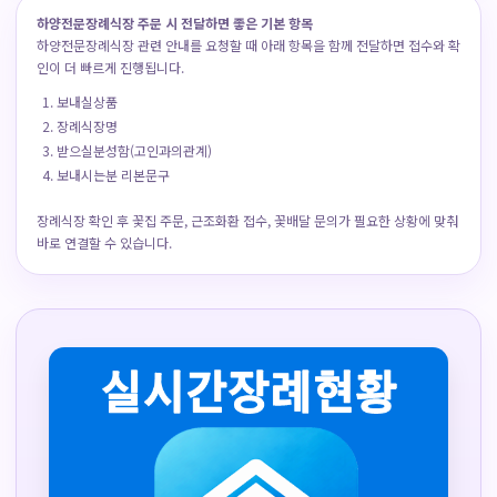
하양전문장례식장 주문 시 전달하면 좋은 기본 항목
하양전문장례식장 관련 안내를 요청할 때 아래 항목을 함께 전달하면 접수와 확
인이 더 빠르게 진행됩니다.
보내실상품
장례식장명
받으실분성함(고인과의관계)
보내시는분 리본문구
장례식장 확인 후 꽃집 주문, 근조화환 접수, 꽃배달 문의가 필요한 상황에 맞춰
바로 연결할 수 있습니다.