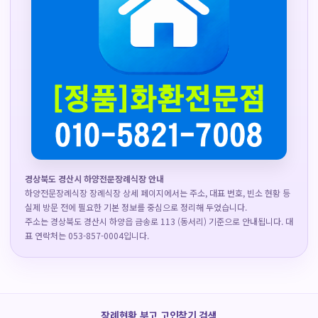
경상북도 경산시 하양전문장례식장 안내
하양전문장례식장 장례식장 상세 페이지에서는 주소, 대표 번호, 빈소 현황 등
실제 방문 전에 필요한 기본 정보를 중심으로 정리해 두었습니다.
주소는 경상북도 경산시 하양읍 금송로 113 (동서리) 기준으로 안내됩니다. 대
표 연락처는 053-857-0004입니다.
장례현황 부고 고인찾기 검색