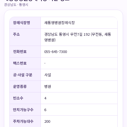
경상남도 · 통영시
장례식장명
새통영병원장례식장
주소
경상남도 통영시 무전7길 192 (무전동, 새통
영병원)
전화번호
055-645-7300
팩스번호
-
공·사설 구분
사설
운영종류
병원
빈소수
4
안치가능구수
6
주차가능대수
200