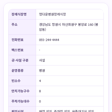
장례식장명
정다운병원장례식장
주소
경상남도 창원시 마산회원구 봉양로 160 (봉
암동)
전화번호
055-244-4444
팩스번호
-
공·사설 구분
사설
운영종류
병원
빈소수
4
안치가능구수
8
주차가능대수
0
편의시설
매점 설치, 주차장 설치, 유족대기실 설치