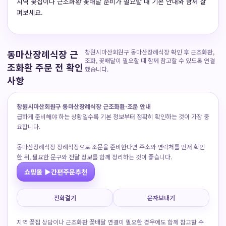
지역 꽃집이나 근조화환 꽃배달 준비가 필요할 때 기본 안내와 함께 살
펴보세요.
동마산장례식장 근
창원시마산회원구 동마산장례식장 확인 후 근조화환,
조화, 꽃배달이 필요할 때 함께 참고할 수 있도록 연결
조화환 주문 전 확인
했습니다.
사항
창원시마산회원구 동마산장례식장 근조화환·조문 안내
급하게 준비해야 하는 상황일수록 기본 정보부터 정확히 확인하는 것이 가장 중
요합니다.
동마산장례식장 장례식장으로 조문을 준비한다면 주소와 연락처를 먼저 확인
한 뒤, 필요한 문구와 전달 정보를 함께 정리하는 것이 좋습니다.
쇼핑몰 ▶간편주문추천
전화걸기
문자보내기
지역 꽃집 상담이나 근조화환 꽃배달 연결이 필요한 경우에도 함께 참고할 수