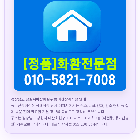
경상남도 창원시마산회원구 동마산장례식장 안내
동마산장례식장 장례식장 상세 페이지에서는 주소, 대표 번호, 빈소 현황 등 실
제 방문 전에 필요한 기본 정보를 중심으로 정리해 두었습니다.
주소는 경상남도 창원시 마산회원구 3.15대로 681지하2층 (석전동, 동마산병
원) 기준으로 안내됩니다. 대표 연락처는 055-290-5044입니다.