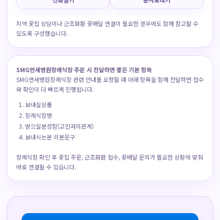
지역 꽃집 상담이나 근조화환 꽃배달 연결이 필요한 경우에도 함께 참고할 수
있도록 구성했습니다.
SMG연세병원장례식장 주문 시 전달하면 좋은 기본 항목
SMG연세병원장례식장 관련 안내를 요청할 때 아래 항목을 함께 전달하면 접수
와 확인이 더 빠르게 진행됩니다.
보내실상품
장례식장명
받으실분성함(고인과의관계)
보내시는분 리본문구
장례식장 확인 후 꽃집 주문, 근조화환 접수, 꽃배달 문의가 필요한 상황에 맞춰
바로 연결할 수 있습니다.