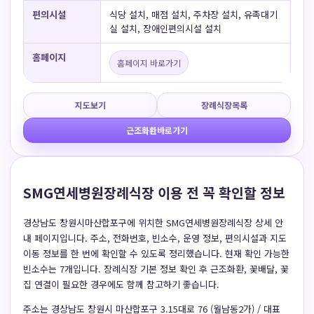
편의시설
식당 설치, 매점 설치, 주차장 설치, 유족대기
실 설치, 장애인편의시설 설치
홈페이지
홈페이지 바로가기
지도보기
장례식장목록
근조화환바로가기
SMG연세병원장례식장 이용 전 꼭 확인할 정보
경상남도 창원시마산합포구에 위치한 SMG연세병원장례식장 상세 안
내 페이지입니다. 주소, 전화번호, 빈소수, 운영 정보, 편의시설과 지도
이동 정보를 한 번에 확인할 수 있도록 정리했습니다. 현재 확인 가능한
빈소수는 7개입니다. 장례식장 기본 정보 확인 후 근조화환, 꽃배달, 꽃
집 연결이 필요한 경우에도 함께 참고하기 좋습니다.
주소는 경상남도 창원시 마산합포구 3.15대로 76 (월남동2가) / 대표