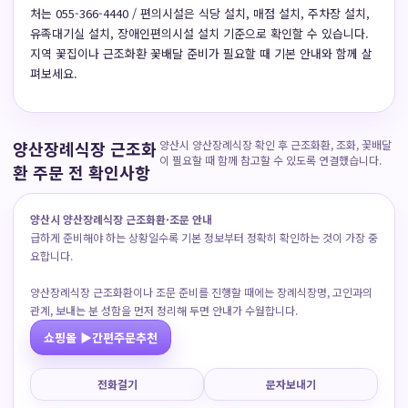
처는 055-366-4440 / 편의시설은 식당 설치, 매점 설치, 주차장 설치,
유족대기실 설치, 장애인편의시설 설치 기준으로 확인할 수 있습니다.
지역 꽃집이나 근조화환 꽃배달 준비가 필요할 때 기본 안내와 함께 살
펴보세요.
양산장례식장 근조화
양산시 양산장례식장 확인 후 근조화환, 조화, 꽃배달
이 필요할 때 함께 참고할 수 있도록 연결했습니다.
환 주문 전 확인사항
양산시 양산장례식장 근조화환·조문 안내
급하게 준비해야 하는 상황일수록 기본 정보부터 정확히 확인하는 것이 가장 중
요합니다.
양산장례식장 근조화환이나 조문 준비를 진행할 때에는 장례식장명, 고인과의
관계, 보내는 분 성함을 먼저 정리해 두면 안내가 수월합니다.
쇼핑몰 ▶간편주문추천
전화걸기
문자보내기