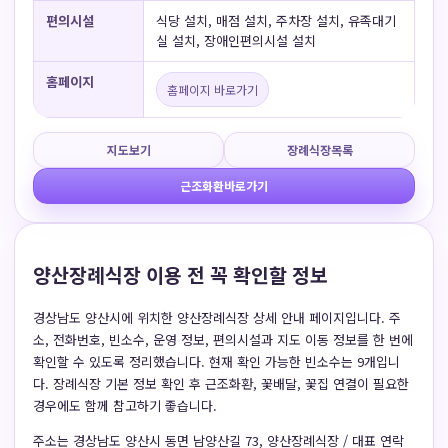
편의시설
식당 설치, 매점 설치, 주차장 설치, 유족대기
실 설치, 장애인편의시설 설치
홈페이지
홈페이지 바로가기
지도보기
장례식장목록
근조화환바로가기
양산장례식장 이용 전 꼭 확인할 정보
경상남도 양산시에 위치한 양산장례식장 상세 안내 페이지입니다. 주
소, 전화번호, 빈소수, 운영 정보, 편의시설과 지도 이동 정보를 한 번에
확인할 수 있도록 정리했습니다. 현재 확인 가능한 빈소수는 9개입니
다. 장례식장 기본 정보 확인 후 근조화환, 꽃배달, 꽃집 연결이 필요한
경우에도 함께 참고하기 좋습니다.
주소는 경상남도 양산시 동면 남양산길 73, 양산장례식장 / 대표 연락