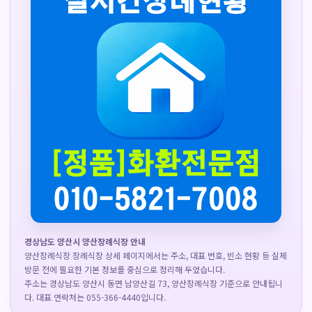
경상남도 양산시 양산장례식장 안내
양산장례식장 장례식장 상세 페이지에서는 주소, 대표 번호, 빈소 현황 등 실제
방문 전에 필요한 기본 정보를 중심으로 정리해 두었습니다.
주소는 경상남도 양산시 동면 남양산길 73, 양산장례식장 기준으로 안내됩니
다. 대표 연락처는 055-366-4440입니다.