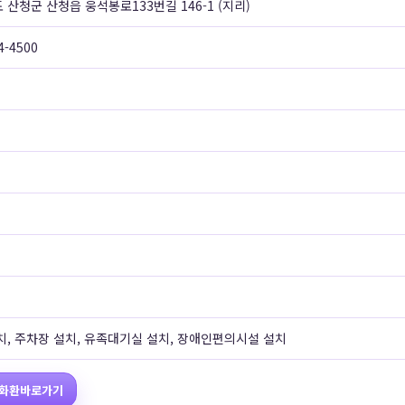
 산청군 산청읍 웅석봉로133번길 146-1 (지리)
4-4500
치, 주차장 설치, 유족대기실 설치, 장애인편의시설 설치
화환바로가기