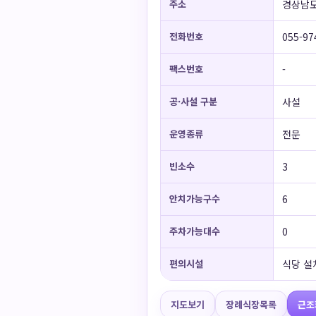
주소
경상남도
전화번호
055-97
팩스번호
-
공·사설 구분
사설
운영종류
전문
빈소수
3
안치가능구수
6
주차가능대수
0
편의시설
식당 설
지도보기
장례식장목록
근조