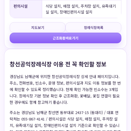
편의시설
식당 설치, 매점 설치, 주차장 설치, 유족대기
실 설치, 장애인편의시설 설치
지도보기
장례식장목록
근조화환바로가기
창선공익장례식장 이용 전 꼭 확인할 정보
경상남도 남해군에 위치한 창선공익장례식장 상세 안내 페이지입니다.
주소, 전화번호, 빈소수, 운영 정보, 편의시설과 지도 이동 정보를 한 번
에 확인할 수 있도록 정리했습니다. 현재 확인 가능한 빈소수는 3개입
니다. 장례식장 기본 정보 확인 후 근조화환, 꽃배달, 꽃집 연결이 필요
한 경우에도 함께 참고하기 좋습니다.
주소는 경상남도 남해군 창선면 동부대로 2437-15 (동대리) / 대표 연
락처는 055-867-4141 / 편의시설은 식당 설치, 매점 설치, 주차장 설
치, 유족대기실 설치, 장애인편의시설 설치 기준으로 확인할 수 있습니