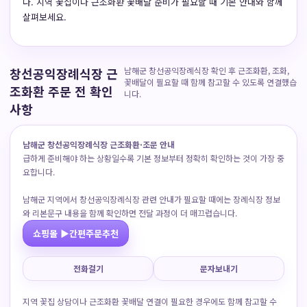
다. 지역 꽃집이나 근조화환 꽃배달 준비가 필요할 때 기본 안내와 함께
살펴보세요.
창선공익장례식장 근
남해군 창선공익장례식장 확인 후 근조화환, 조화,
꽃배달이 필요할 때 함께 참고할 수 있도록 연결했습
조화환 주문 전 확인
니다.
사항
남해군 창선공익장례식장 근조화환·조문 안내
급하게 준비해야 하는 상황일수록 기본 정보부터 정확히 확인하는 것이 가장 중
요합니다.
남해군 지역에서 창선공익장례식장 관련 안내가 필요할 때에는 장례식장 정보
와 리본문구 내용을 함께 확인하면 전달 과정이 더 매끄럽습니다.
쇼핑몰 ▶간편주문추천
전화걸기
문자보내기
지역 꽃집 상담이나 근조화환 꽃배달 연결이 필요한 경우에도 함께 참고할 수