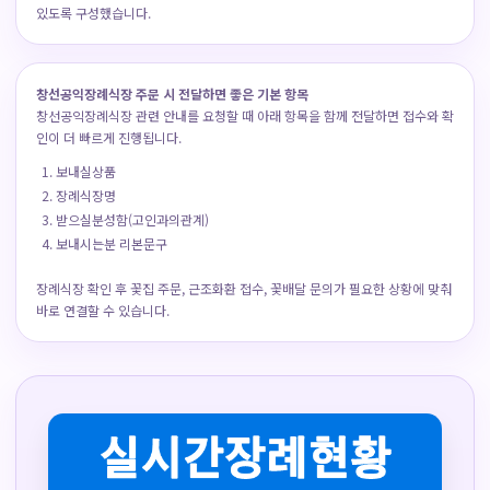
있도록 구성했습니다.
창선공익장례식장 주문 시 전달하면 좋은 기본 항목
창선공익장례식장 관련 안내를 요청할 때 아래 항목을 함께 전달하면 접수와 확
인이 더 빠르게 진행됩니다.
보내실상품
장례식장명
받으실분성함(고인과의관계)
보내시는분 리본문구
장례식장 확인 후 꽃집 주문, 근조화환 접수, 꽃배달 문의가 필요한 상황에 맞춰
바로 연결할 수 있습니다.