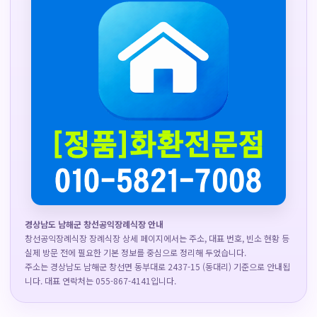
경상남도 남해군 창선공익장례식장 안내
창선공익장례식장 장례식장 상세 페이지에서는 주소, 대표 번호, 빈소 현황 등
실제 방문 전에 필요한 기본 정보를 중심으로 정리해 두었습니다.
주소는 경상남도 남해군 창선면 동부대로 2437-15 (동대리) 기준으로 안내됩
니다. 대표 연락처는 055-867-4141입니다.