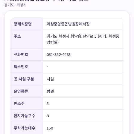
경기도 · 화성시
장례식장명
화성중앙종합병원장례식장
주소
경기도 화성시 향남읍 발안로 5 (평리, 화성중
앙병원)
전화번호
031-352-4483
팩스번호
-
공·사설 구분
사설
운영종류
병원
빈소수
3
안치가능구수
8
주차가능대수
150