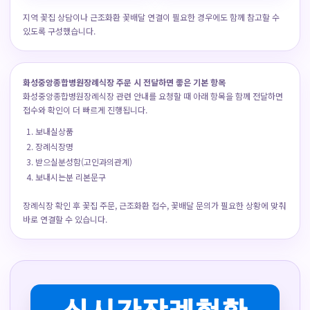
지역 꽃집 상담이나 근조화환 꽃배달 연결이 필요한 경우에도 함께 참고할 수
있도록 구성했습니다.
화성중앙종합병원장례식장 주문 시 전달하면 좋은 기본 항목
화성중앙종합병원장례식장 관련 안내를 요청할 때 아래 항목을 함께 전달하면
접수와 확인이 더 빠르게 진행됩니다.
보내실상품
장례식장명
받으실분성함(고인과의관계)
보내시는분 리본문구
장례식장 확인 후 꽃집 주문, 근조화환 접수, 꽃배달 문의가 필요한 상황에 맞춰
바로 연결할 수 있습니다.