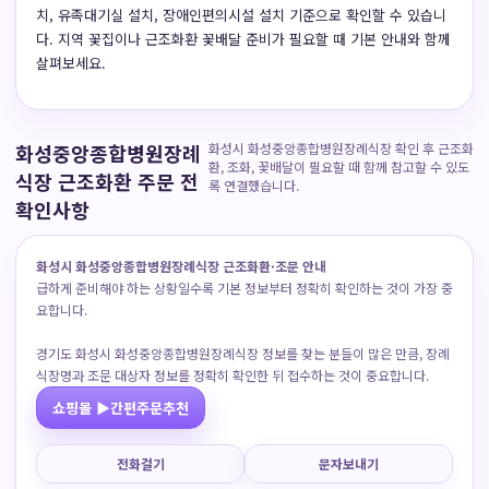
치, 유족대기실 설치, 장애인편의시설 설치 기준으로 확인할 수 있습니
다. 지역 꽃집이나 근조화환 꽃배달 준비가 필요할 때 기본 안내와 함께
살펴보세요.
화성중앙종합병원장례
화성시 화성중앙종합병원장례식장 확인 후 근조화
환, 조화, 꽃배달이 필요할 때 함께 참고할 수 있도
식장 근조화환 주문 전
록 연결했습니다.
확인사항
화성시 화성중앙종합병원장례식장 근조화환·조문 안내
급하게 준비해야 하는 상황일수록 기본 정보부터 정확히 확인하는 것이 가장 중
요합니다.
경기도 화성시 화성중앙종합병원장례식장 정보를 찾는 분들이 많은 만큼, 장례
식장명과 조문 대상자 정보를 정확히 확인한 뒤 접수하는 것이 중요합니다.
쇼핑몰 ▶간편주문추천
전화걸기
문자보내기