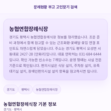
장례현황 부고 고인찾기 검색
농협연합장례식장
경기도 평택시 농협연합장례식장 정보를 정리했습니다. 조문 준
비 과정에서 함께 참고할 수 있는 근조화환·꽃배달·꽃집 연결 포
인트도 자연스럽게 담았습니다. 주소는 경기도 평택시 오성면 서
동대로 2427-28 (안화리)입니다. 대표 연락처는 031-684-6444
입니다. 확인 가능한 빈소수는 7개입니다. 운영 형태는 사설 전문
기준으로 확인됩니다. 편의시설은 식당 설치, 주차장 설치, 유족
대기실 설치, 장애인편의시설 설치 항목을 참고하시면 됩니다.
경기도
평택시
농협연합장례식장
농협연합장례식장 기본 정보
경기도 · 평택시