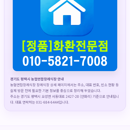
경기도 평택시 농협연합장례식장 안내
농협연합장례식장 장례식장 상세 페이지에서는 주소, 대표 번호, 빈소 현황 등
실제 방문 전에 필요한 기본 정보를 중심으로 정리해 두었습니다.
주소는 경기도 평택시 오성면 서동대로 2427-28 (안화리) 기준으로 안내됩니
다. 대표 연락처는 031-684-6444입니다.