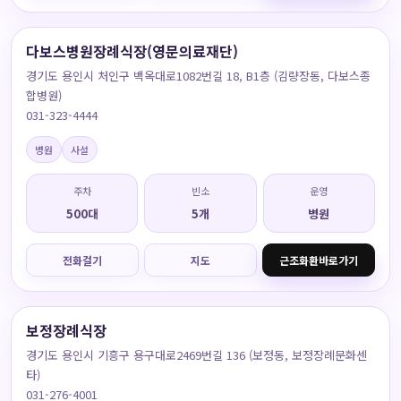
다보스병원장례식장(영문의료재단)
경기도 용인시 처인구 백옥대로1082번길 18, B1층 (김량장동, 다보스종
합병원)
031-323-4444
병원
사설
주차
빈소
운영
500대
5개
병원
전화걸기
지도
근조화환바로가기
보정장례식장
경기도 용인시 기흥구 용구대로2469번길 136 (보정동, 보정장례문화센
타)
031-276-4001