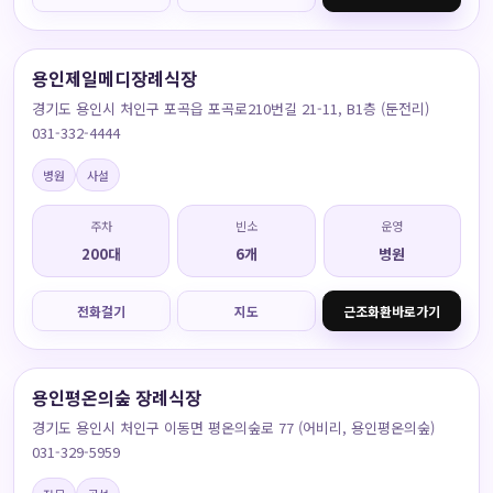
용인제일메디장례식장
경기도 용인시 처인구 포곡읍 포곡로210번길 21-11, B1층 (둔전리)
031-332-4444
병원
사설
주차
빈소
운영
200대
6개
병원
전화걸기
지도
근조화환바로가기
용인평온의숲 장례식장
경기도 용인시 처인구 이동면 평온의숲로 77 (어비리, 용인평온의숲)
031-329-5959