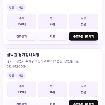
전문
사설
주차
빈소
운영
150대
6개
전문
전화걸기
지도
근조화환바로가기
쉴낙원 경기장례식장
경기도 용인시 수지구 포은대로 836 (죽전동, 용인쉴낙원)
031-672-1009
전문
사설
주차
빈소
운영
139대
8개
전문
전화걸기
지도
근조화환바로가기