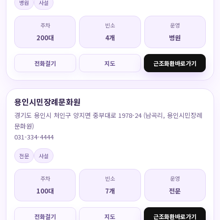
병원
사설
주차
빈소
운영
200대
4개
병원
전화걸기
지도
근조화환바로가기
용인시민장례문화원
경기도 용인시 처인구 양지면 중부대로 1978-24 (남곡리, 용인시민장례
문화원)
031-334-4444
전문
사설
주차
빈소
운영
100대
7개
전문
전화걸기
지도
근조화환바로가기