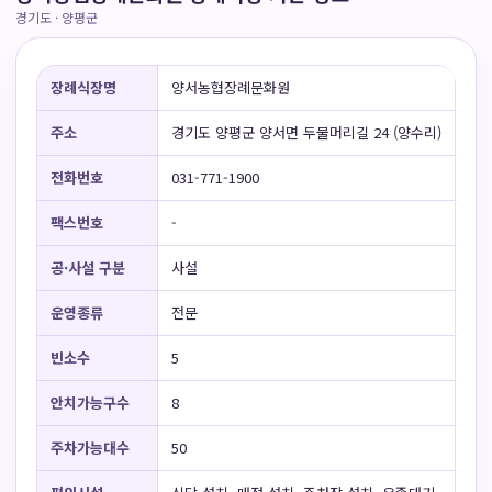
경기도 · 양평군
장례식장명
양서농협장례문화원
주소
경기도 양평군 양서면 두물머리길 24 (양수리)
전화번호
031-771-1900
팩스번호
-
공·사설 구분
사설
운영종류
전문
빈소수
5
안치가능구수
8
주차가능대수
50