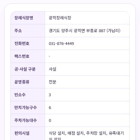
장례식장명
광적장례식장
주소
경기도 양주시 광적면 부흥로 887 (가납리)
전화번호
031-876-4449
팩스번호
-
공·사설 구분
사설
운영종류
전문
빈소수
3
안치가능구수
6
주차가능대수
0
편의시설
식당 설치, 매점 설치, 주차장 설치, 유족대기
실 설치