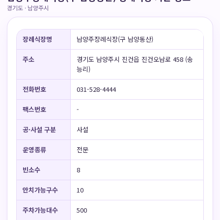
경기도 · 남양주시
장례식장명
남양주장례식장(구 남양동산)
주소
경기도 남양주시 진건읍 진건오남로 458 (송
능리)
전화번호
031-528-4444
팩스번호
-
공·사설 구분
사설
운영종류
전문
빈소수
8
안치가능구수
10
주차가능대수
500