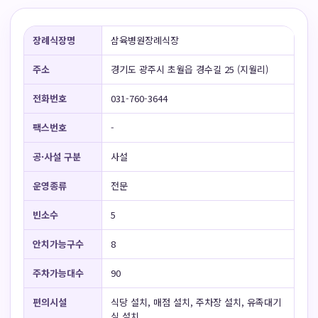
장례식장명
삼육병원장례식장
주소
경기도 광주시 초월읍 경수길 25 (지월리)
전화번호
031-760-3644
팩스번호
-
공·사설 구분
사설
운영종류
전문
빈소수
5
안치가능구수
8
주차가능대수
90
편의시설
식당 설치, 매점 설치, 주차장 설치, 유족대기
실 설치