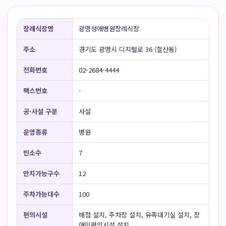
장례식장명
광명성애병원장례식장
주소
경기도 광명시 디지털로 36 (철산동)
전화번호
02-2684-4444
팩스번호
-
공·사설 구분
사설
운영종류
병원
빈소수
7
안치가능구수
12
주차가능대수
100
편의시설
매점 설치, 주차장 설치, 유족대기실 설치, 장
애인편의시설 설치