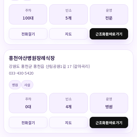
주차
빈소
운영
100대
5개
전문
전화걸기
지도
근조화환바로가기
홍천아산병원장례식장
강원도 홍천군 홍천읍 산림공원1길 17 (갈마곡리)
033-430-5420
병원
사설
주차
빈소
운영
0대
4개
병원
전화걸기
지도
근조화환바로가기