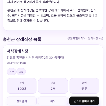
까지 이어서 참고하기 좋게 정리했습니다.
홍천군 내 장례식장을 선택하면 상세 페이지에서 주소, 전화번호, 빈소
수, 편의시설을 확인할 수 있으며, 조문 준비에 필요한 근조화환 꽃배달
정보도 함께 살펴볼 수 있습니다.
홍천군 장례식장 목록
강원특별자치도 · 장례식장 4곳
서석장례식장
강원도 홍천군 서석면 풍암길2길 30 (풍암리)
033-430-4558
전문
공설
주차
빈소
운영
100대
2개
전문
전화걸기
지도
근조화환바로가기