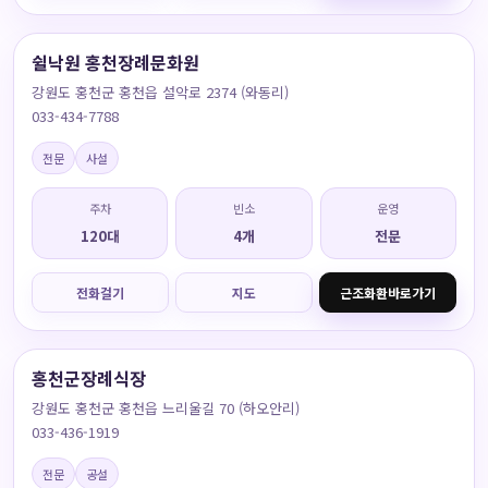
쉴낙원 홍천장례문화원
강원도 홍천군 홍천읍 설악로 2374 (와동리)
033-434-7788
전문
사설
주차
빈소
운영
120대
4개
전문
전화걸기
지도
근조화환바로가기
홍천군장례식장
강원도 홍천군 홍천읍 느리울길 70 (하오안리)
033-436-1919
전문
공설