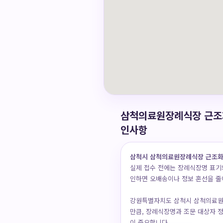
삼척의료원장례식장 근조화
인사항
삼척시 삼척의료원장례식장 근조화
실제 접수 전에는 장례식장명 표기와
인하면 오배송이나 정보 혼선을 줄
강원특별자치도 삼척시 삼척의료원
만큼, 장례식장명과 조문 대상자 
이 중요합니다.