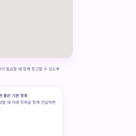
이 필요할 때 함께 참고할 수 있도록
 좋은 기본 항목
할 때 아래 항목을 함께 전달하면
.